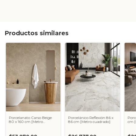
Productos similares
Porcelanato Carso Beige
Porcelánico Reflexión 86 x
Porc
80 x 160 cm [Metro
86 cm [Metro cuadrado]
cm [
cuadrado]