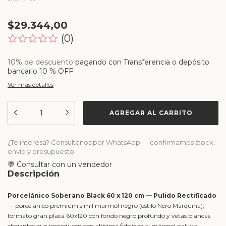
$29.344,00
(0)
10% de descuento
pagando con Transferencia o depósito
bancario 10 % OFF
Ver más detalles
¿Te interesa? Consultános por WhatsApp — confirmamos stock,
envío y presupuesto.
💬 Consultar con un vendedor
Descripción
Porcelánico Soberano Black 60 x 120 cm — Pulido Rectificado
— porcelánico premium símil mármol negro (estilo Nero Marquina),
formato gran placa 60x120 con fondo negro profundo y vetas blancas
elegantes que reproducen con altísima fidelidad el mármol natural.