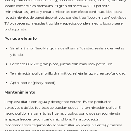
locales comerciales premium. El gran formato 60x120 permite
minimizar las juntas y crear ambientes con efecto continuo. Ideal para
revestimientos de pared decorativos, paneles tipo "book match" detrás de
TV o cabeceras, mesadas tipo isla y espacios donde el negro luxury sea el
protagonista.
Por qué elegirlo
Símil mármol Nero Marquina de altísima fidelidad: realismo en vetas
y fondo.
Formato 60x120: gran placa, juntas mínimas, look premium.
Terminación pulida: brillo dramático, refleja la luz y crea profundidad.
Apto interior (piso y pared).
Mantenimiento
Limpieza diaria con agua y detergente neutro. Evitar productos
abrasivos o ácidos fuertes que puedan opacar la terminación pulida. El
negro pulido marca más las huellas y polvo, por lo que se recomienda
limpieza frecuente con paño microfibra. Para colocación,
recomendamos pegamento adhesivo Klaukol (o equivalente) y pastina
negra o gris oscuro para preservar la continuidad visual.