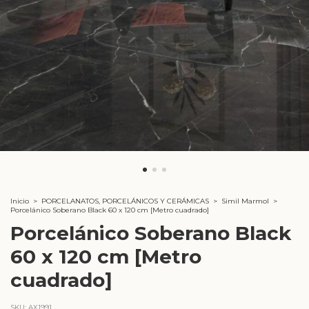
Inicio
>
PORCELANATOS, PORCELÁNICOS Y CERÁMICAS
>
Simil Marmol
>
Porcelánico Soberano Black 60 x 120 cm [Metro cuadrado]
Porcelánico Soberano Black
60 x 120 cm [Metro
cuadrado]
SKU:
AX1991