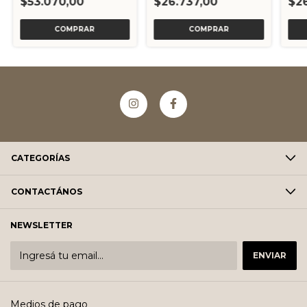
$53.070,00
$26.737,00
$26
COMPRAR
CATEGORÍAS
CONTACTÁNOS
NEWSLETTER
Medios de pago