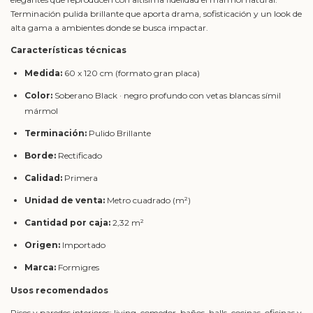
Terminación pulida brillante que aporta drama, sofisticación y un look de
alta gama a ambientes donde se busca impactar.
Características técnicas
Medida:
60 x 120 cm (formato gran placa)
Color:
Soberano Black · negro profundo con vetas blancas símil
mármol
Terminación:
Pulido Brillante
Borde:
Rectificado
Calidad:
Primera
Unidad de venta:
Metro cuadrado (m²)
Cantidad por caja:
2,32 m²
Origen:
Importado
Marca:
Formigres
Usos recomendados
Pisos y paredes interiores: living, comedor, baños, halls, cocinas, oficinas y