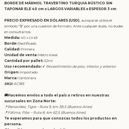
BORDE DE MÁRMOL TRAVERTINO TURQUIA RÚSTICO SIN
TAPONAR ELE 40 cm x LARGOS VARIABLES x ESPESOR 3 cm
PRECIO EXPRESADO EN DÓLARES (USD)
, aunque se utilice el
símbolo "$" por una cuestión de formato. Ante cualquier duda, no dudes
en consultarnos.
Medida:
40 x LV e3
Borde:
Rectificado
Calidad:
Primera
Unidad de venta:
Metro lineal
Cantidad por pallet:
32ml
Uso recomendado:
✔
Revestimiento de piso; interior y exterior
Origen:
Importado
Marca:
Centonara
SKU:
AC185
🚚Hacemos envíos a todo el país o retiros en nuestras
sucursales en Zona Norte:
📍
Benavídez, Tigre – Ruta 9, km 38,5 (Buenos Aires)
📍
Fátima, Pilar – Ruta 8, km 62,5 (Buenos Aires)
Te esperamos para que conozcas todos los productos en
persona.