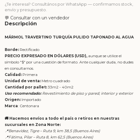
¿Te interesa? Consultános por WhatsApp — confirmamos stock,
envío y presupuesto.
💬 Consultar con un vendedor
Descripción
MÁRMOL TRAVERTINO TURQUÍA PULIDO TAPONADO AL AGUA
Borde:
Rectificado
PRECIO EXPRESADO EN DÓLARES (USD),
aunque se utilice el
símbolo "$" por una cuestión de formato. Ante cualquier duda, no dudes
en consultarnos.
Calidad:
Primera
Unidad de venta:
Metro cuadrado
Cantidad por pallet:
33m2 - 40m2
Uso recomendado:
Revestimiento de piso y pared; interior y exterior
Origen:
Importado
Marca
: Centonara
🚚 Hacemos envíos a todo el país o retiros en nuestras
sucursales en Zona Norte:
📍Benavídez, Tigre – Ruta 9, km 38,5 (Buenos Aires)
📍Fátima, Pilar – Ruta 8, km 62,5 (Buenos Aires)