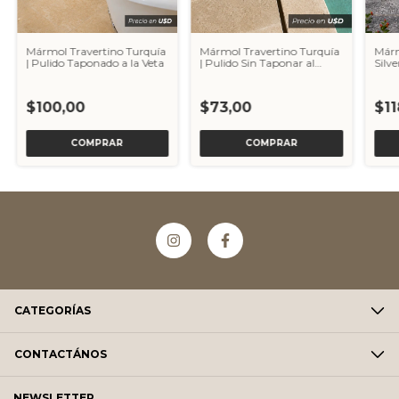
Mármol Travertino Turquía
Mármol Travertino Turquía
Márm
| Pulido Taponado a la Veta
| Pulido Sin Taponar al
Silv
Agua
Varia
$100,00
$73,00
$11
COMPRAR
COMPRAR
CATEGORÍAS
CONTACTÁNOS
NEWSLETTER